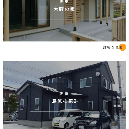
新築
大野の家
詳細を見る
新築
鳥原の家2